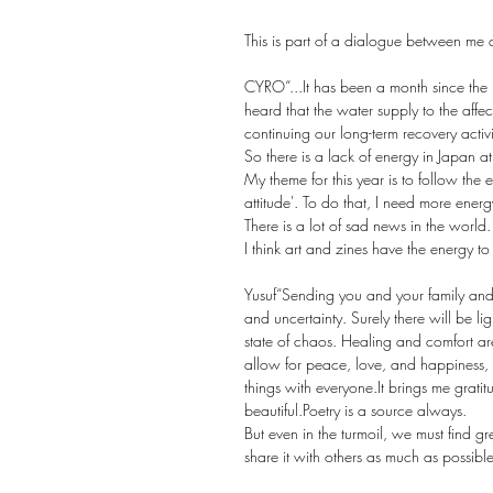
This is part of a dialogue between me
CYRO“...It has been a month since the 
heard that the water supply to the affec
continuing our long-term recovery activ
So there is a lack of energy in Japan a
My theme for this year is to follow the
attitude'. To do that, I need more energ
There is a lot of sad news in the world.
I think art and zines have the energy to
Yusuf“Sending you and your family and 
and uncertainty. Surely there will be lig
state of chaos. Healing and comfort ar
allow for peace, love, and happiness,
things with everyone.It brings me grat
beautiful.Poetry is a source always.
But even in the turmoil, we must find g
share it with others as much as possible