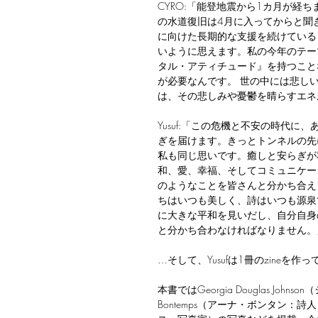
CYRO:「能登地震から1カ月が経
の水道復旧は4月に入ってからと聞
に向けた長期的な支援を続けている
いように思えます。私の今年のテーマは
タル・アティチュード』を持つこと
が必要なんです。 世の中には悲しい
は、その悲しみや憂鬱を晴らすエネ
Yusuf:「この危機と不安の時代
ぎを届けます。きっとトンネルの先
私も同じ思いです。癒しと安らぎが私
和、愛、幸福、そしてコミュニケー
のようなことを皆さんと分かち合える
ちはいつも美しく、詩はいつも源泉
に大きな平和を見いだし、自分自身
と分かち合わなければなりません。
…そして、Yusufは1冊のzineを作
本書ではGeorgia Douglas Jo
Bontemps（アーナ・ボンタン：詩人