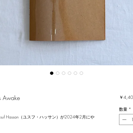
's Awake
￥4,40
数量
*
ngのYusuf Hassan（ユスフ・ハッサン）が2024年2月にや