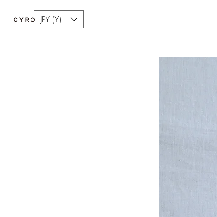
JPY (¥)