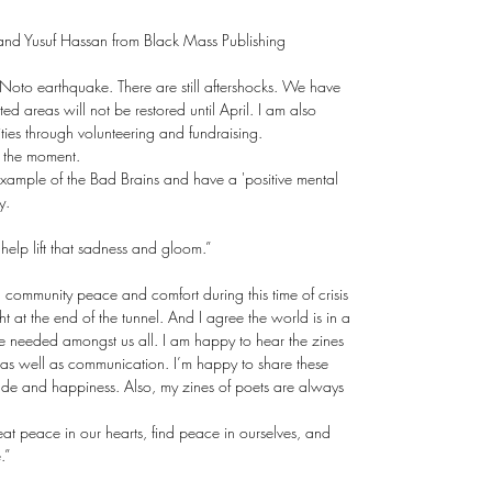
 and Yusuf Hassan from Black Mass Publishing
Noto earthquake. There are still aftershocks. We have
ted areas will not be restored until April. I am also
ities through volunteering and fundraising.
t the moment.
 example of the Bad Brains and have a 'positive mental
y.
 help lift that sadness and gloom.”
community peace and comfort during this time of crisis
ht at the end of the tunnel. And I agree the world is in a
e needed amongst us all. I am happy to hear the zines
 as well as communication. I’m happy to share these
itude and happiness. Also, my zines of poets are always
reat peace in our hearts, find peace in ourselves, and
.”