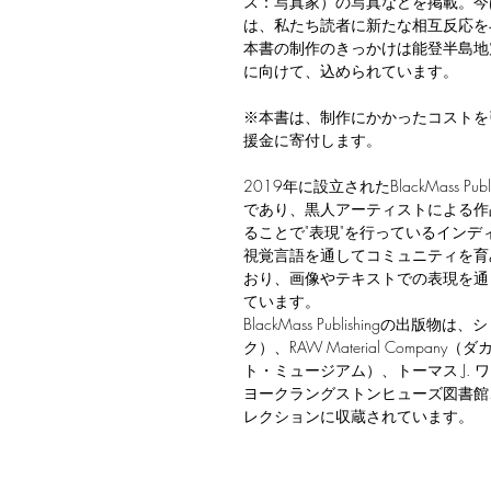
ス：写真家）の写真などを掲載。今
は、私たち読者に新たな相互反応を
本書の制作のきっかけは能登半島地震
に向けて、込められています。
※本書は、制作にかかったコストを
援金に寄付します。
2019年に設立されたBlackMass 
であり、黒人アーティストによる作品
ることで"表現"を行っているインディペンデ
視覚言語を通してコミュニティを育
おり、画像やテキストでの表現を通
ています。
BlackMass Publishing
ク）、RAW Material Company（ダ
ト・ミュージアム）、トーマス J.
ヨークラングストンヒューズ図書館
レクションに収蔵されています。