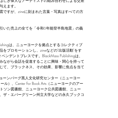
は亡き偉大なアーティストの組み合わせによる交差
与えます。
ですが、zineに刻まれた言葉・写真はすべての方
引いた売上の全てを「令和6年能登半島地震」の義
Publishingは、ニューヨークを拠点とするコレクティブ
をプロモーションし、zineなどの"出版活動"をす
ントプレスです。BlackMass Publishingは、
みながら会話を促進することに興味・関心を持って
じて、ブラックネス、その効果、影響に焦点を当て
の出版物は、ショーンバーグ黒人文化研究センター（ニューヨー
カール）、Center For Book Arts（ニューヨークのアー
 ワトソン図書館、ニューヨーク公共図書館、ニュー
、ザ・エバーグリーン州立大学などの永久ブックコ