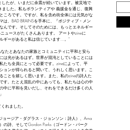
ちましたが、いまだに余震が続いています。被災地で
きました。私もボランティアや 義援金を通じ、復興
ところです。ですが、私を含め街全体には元気がな
、BAD BRAINSを手本に、『ポジティブ・メン
なんです。そしてそのためには、もっとエネルギー
ニュースがたくさんあります。 アートやzineに
ルギーがあると私は信じています…。"
に、あなたとあなたの家族とコミュニティに平和と安ら
には光があるはず。世界が混沌としていることには
たち全員にとって必要です。zineによって、平
ションが得られると聞いて、うれしく思います。こ
ことを嬉しく思います。また、私のzineの詩人た
です。たとえ混乱の中にあっても、私たちは心の中
の中に平和を見いだし、それをできるだけ多くの人
」
ってくれました。
hnson（ジョージア・ダグラス・ジョンソン：詩人）、Arna
）の詩、そしてGordon Parks（ゴードン・パーク