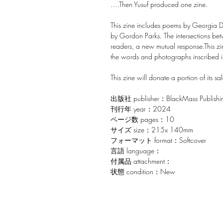
….Then Yusuf produced one zine.
This zine includes poems by Georgia
by Gordon Parks. The intersections betw
readers, a new mutual response.This zi
the words and photographs inscribed in 
This zine will donate a portion of its 
出版社 publisher：BlackMass Publishi
刊行年 year：2024
ページ数 pages：10
サイズ size：215x 140mm
フォーマット format：Softcover
言語 language：
付属品 attachment：
状態 condition：New