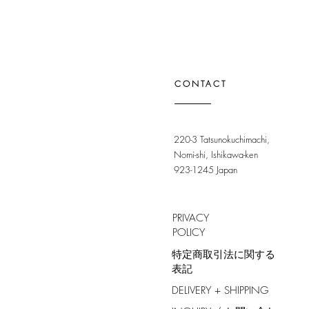
CONTACT
220-3 Tatsunokuchimachi,
Nomi-shi, Ishikawa-ken
923-1245 Japan
PRIVACY
POLICY
特定商取引法に関する
表記
DELIVERY + SHIPPING