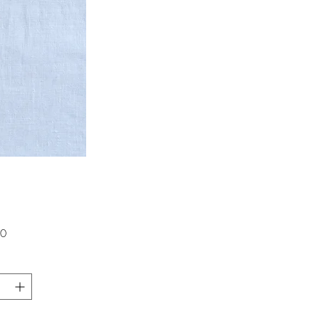
価
0
格