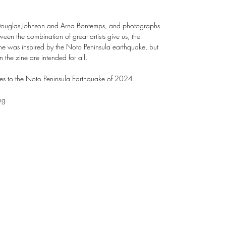
 Douglas Johnson and Arna Bontemps, and photographs
een the combination of great artists give us, the
ne was inspired by the Noto Peninsula earthquake, but
the zine are intended for all.
sales to the Noto Peninsula Earthquake of 2024.
ng