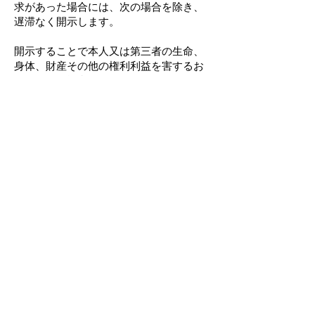
求があった場合には、次の場合を除き、
遅滞なく開示します。
開示することで本人又は第三者の生命、
身体、財産その他の権利利益を害するお
それがある場合
開示することで当ショップの業務の適正
な実施に著しい支障を及ぼすおそれがあ
る場合
開示することが法令に違反することとな
る場合
保有個人データの訂正等
当ショップは、お客様から保有個人デー
タの訂正、追加、削除、消去、利用停
止、第三者提供の停止等に関する請求が
あった場合には、当該請求がお客様本人
又は本人から適切な授権を受けた代理人
によるものであること、及び、当該請求
が関連する法令上の要件を充足すること
について調査・確認の上、法令に従い対
応します。なお、技術的な制限等によ