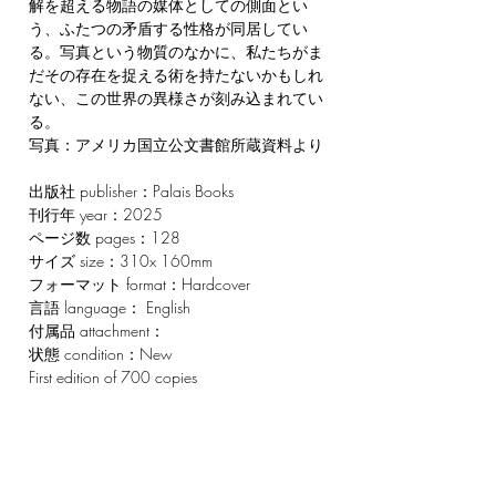
解を超える物語の媒体としての側面とい
う、ふたつの矛盾する性格が同居してい
る。写真という物質のなかに、私たちがま
だその存在を捉える術を持たないかもしれ
ない、この世界の異様さが刻み込まれてい
る。
写真：アメリカ国立公文書館所蔵資料より
出版社 publisher：Palais Books
刊行年 year：2025
ページ数 pages：128
サイズ size：310x 160mm
フォーマット format：Hardcover
言語 language： English
付属品 attachment：
状態 condition：New
First edition of 700 copies