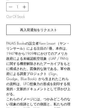
Out Of Stock
再入荷通知をリクエスト
PALAIS Booksの設立者Yann Linsart （ヤン・
リンサール）による注目の1冊。本作は、
1947年から1969年にかけてのアメリカ
政府による未確認航空現象（UAP / PAN）
に関する機密解除されたアーカイブをもと
に構成された、図像的な旅である。軍や政
府による調査プロジェクト（Sign、
Grudge、Blue Book）から生まれたこれら
の資料は、UFO想像力の形成を刻印する視
覚的・文脈的ドキュメントとして浮かび上
がる。
これらのイメージには、つかみどころのな
い現象の痕跡としての側面と、私たちの理