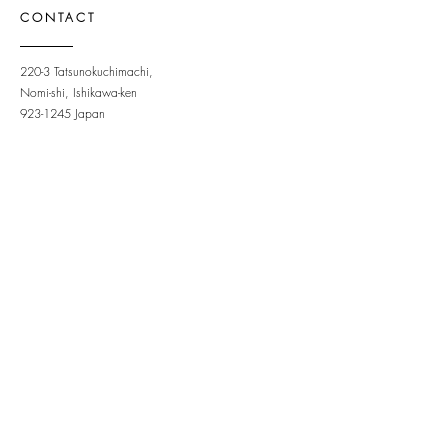
CONTACT
220-3 Tatsunokuchimachi,
Nomi-shi, Ishikawa-ken
923-1245
Japan
OPENING HOURS
Tue - Sun: 9am - 6pm ​
STAY UPDATED
Subscribe to newsletter
Newsletter
Sign Up