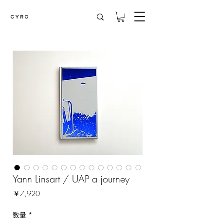
Yann Linsart / UAP a journey
価
￥7,920
格
数量
*