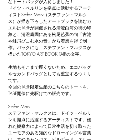
なトートバッグが入荷しました！
ドイツ・ベルリンを拠点に活動するアーテ
ィストStefan Marx（ステファン・マルク
ス）が描き下ろしたアートブックを読むカ
エルはTABFが開催される清澄白河の街の印
象と、清澄庭園にある松尾芭蕉の句「古池
や蛙飛びこむ水の音」から着想を得て制
作。バックにも、ステファン・マルクスが
描いたTOKYO ART BOOK FAIRの文字。
生地もそこまで厚くないため、エコバッグ
やセカンドバッグとしても重宝するつくり
です。
今回のTABF限定生産のこちらのトートを、
TABF開催に先駆けての販売です。
Stefan Marx
ステファン・マルクスは、ドイツ・ベルリ
ンを拠点に活躍するアーティストです。優
れた観察力によって日常生活を切り取った
ユーモアのある知的なドローイングや言葉
は、本やキャンバス、ビルボード、スケー