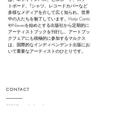
トボード、Tシャツ、レコードカバーなど
多様なメディアを介して広く知られ、世界
中の人たちを魅了しています。Hatje Cantz
やNievesを始めとする出版社から定期的に
アーティストブックを刊行し、アートブッ
クフェアにも積極的に参加するマルクス
は、国際的なインディペンデント出版にお
いて重要なアーティストのひとりです。
CONTACT
220-3 Tatsunokuchimachi,
Nomi-shi, Ishikawa-ken
923-1245
Japan
OPENING HOURS