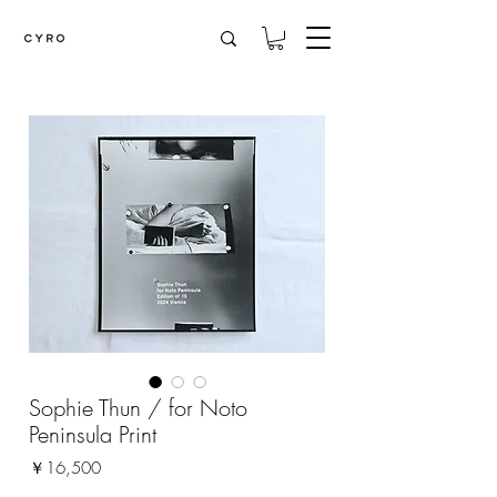
Sophie Thun / for Noto
Peninsula Print
価
￥16,500
格