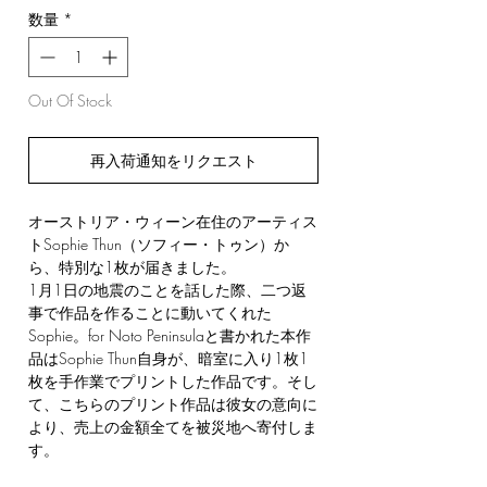
数量
*
Out Of Stock
再入荷通知をリクエスト
オーストリア・ウィーン在住のアーティス
トSophie Thun（ソフィー・トゥン）か
ら、特別な1枚が届きました。
1月1日の地震のことを話した際、二つ返
事で作品を作ることに動いてくれた
Sophie。for Noto Peninsulaと書かれた本作
品はSophie Thun自身が、暗室に入り1枚1
枚を手作業でプリントした作品です。そし
て、こちらのプリント作品は彼女の意向に
より、売上の金額全てを被災地へ寄付しま
す。