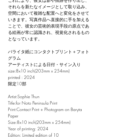
これにより、彼女は影や痕跡を作り出し、
それらを新たなイメージとして取り込み、
空間において複雑な配置へと変化をさせて
いきます。写真作品へ直接的に手を加える
ことで、彼女の芸術的表現手段の原点であ
る絵画が常に認識され、視覚化されるもの
となっています。
バライタ紙にコンタクトプリント＋フォト
グラム
アーティストによる日付・サイン入り
size:8x10 inch(203mm x 254mm)
printed : 2024
限定10部
Artist:Sophie Thun
Title:for Noto Peninsula Print
Print:Contact Print + Photogram on Baryta
Paper
Size:8x10 inch(203mm x 254mm)
Year of printing: 2024
Edition: Limited edition of 10