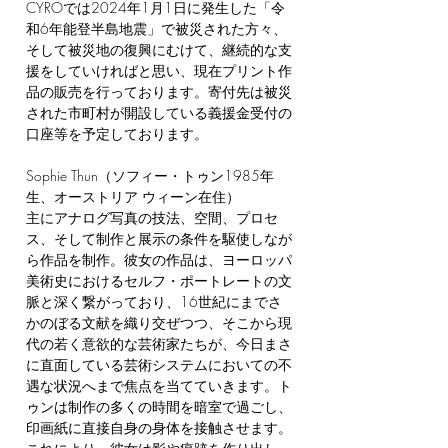
CYROでは2024年1月1日に発生した「令
和6年能登半島地震」で被災された方々、
そして被災地の復興にむけて、継続的な支
援をしていければと思い、現在プリント作
品の販売を行っております。寄付先は被災
された市町村が開設している義援金受付の
口座等を予定しております。
Sophie Thun（ソフィー・トゥン1985年
生、オーストリア ウィーン在住）
主にアナログ写真の技法、空間、プロセ
ス、そして制作と展示の条件を駆使しなが
ら作品を制作。彼女の作品は、ヨーロッパ
美術史におけるセルフ・ポートレートの文
脈と深く繋がっており、16世紀にまでさ
かのぼる文献を織り交ぜつつ、そこから現
代の若く意欲的な芸術家たちが、今日まさ
に直面している芸術システムにおいての不
遇な状況へまで焦点を当てていきます。ト
ゥンは制作の多くの時間を暗室で過ごし、
印画紙に直接自身の身体を接触させます。