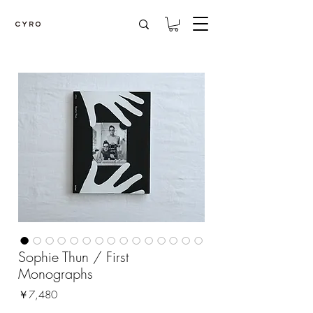
Sophie Thun / First
Monographs
価
￥7,480
格