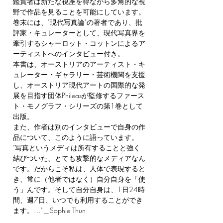
鑑賞者は新たな視座を得ながら多角的な視
野で作品を見ることを可能にしています。
巻末には、"現代写真論"の著者であり、批
評家・キュレーターとして、現代写真界を
牽引するシャーロット・コットンによるア
ーティストへのインタビュー付き。
本書は、オーストリアのアーティスト・キ
ュレーター・ギャラリー・芸術機関を支援
し、オーストリア現代アートの国際的な発
展を目指す団体Phileasが監修するファース
ト・モノグラフ・シリーズの第1巻として
出版。
また、作者は別のインタビューで自身の作
品について、このように語っています。
"写真というメディは所有することと強く
結びついた、とても攻撃的なメディアなん
です。だからこそ私は、人体で表現すると
き、常に（他者ではなく）自分自身を「使
う」んです。そして自分自身は、1日24時
間、週7日、いつでも利用することができ
ます。…"＿Sophie Thun