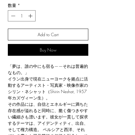
数量
*
Add to Cart
Buy Now
「夢は、誰の中にも宿る——それは普遍的
なもの。」
イラン出身で現在ニューヨークを拠点に活
動するアーティスト・写真家・映像作家の
シリン・ネシャット（Shirin Neshat, 1957
年カズヴィーン生）。
その作品には、自信とエネルギーに満ちた
存在感が溢れると同時に、脆く傷つきやす
い繊細さも漂います。彼女が一貫して探求
するテーマは、アイデンティティ、出自、
そして権力構造。 ペルシアと西洋、それ