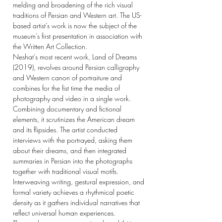
melding and broadening of the rich visual
traditions of Persian and Western art. The US-
based artist’s work is now the subject of the
museum’s first presentation in association with
the Written Art Collection.
Neshat’s most recent work, Land of Dreams
(2019), revolves around Persian calligraphy
and Western canon of portraiture and
combines for the fist time the media of
photography and video in a single work.
Combining documentary and fictional
elements, it scrutinizes the American dream
and its flipsides. The artist conducted
interviews with the portrayed, asking them
about their dreams, and then integrated
summaries in Persian into the photographs
together with traditional visual motifs.
Interweaving writing, gestural expression, and
formal variety achieves a rhythmical poetic
density as it gathers individual narratives that
reflect universal human experiences.