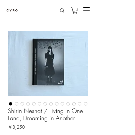
Shirin Neshat / Living in One
Land, Dreaming in Another
価
￥8,250
格