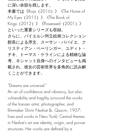
に深い余韻を残します。
本書では《Roja（2016）》《The Home of
My Eyes（2015）》《The Book of
Kings（2012）》《Possessed（2001）》
といった重要シリーズも収録。
さらに、バイエルン州立絵画コレクション
館長による序文、スーサン・ババイエ、ク
リスティアン・ベーリンガー、ユディト・
チキ、トーマス・ケラインによる精緻な論
考、ネシャット自身へのインタビューも掲
載され、彼女の芸術世界を多角的に読み解
くことができます。
“Dreams are universal.”
An air of confidence and vibrancy, but also
vulnerability and fragility surround the works
of the Iranian artist, photographer, and
filmmaker Shirin Neshat (b. Qazvin, 1957;
lives and works in New York). Central themes
in Neshat’s art are identity, origin, and power
structures. Her works are defined by a