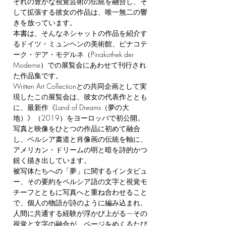
ぞれの豊かな視覚芸術の伝統を融合し、そ
して拡張する彼女の作品は、唯一無二の響
きを放っています。
本書は、そんなネシャットの作品を紹介す
るドイツ・ミュンヘンの美術館、ピナコテ
ーク・デア・モデルネ（Pinakothek der
Moderne）での展覧会にあわせて刊行され
た作品集です。
Written Art Collectionとの共同企画として実
現したこの展覧会は、彼女の代表作ととも
に、最新作《Land of Dreams（夢の大
地）》（2019）をヨーロッパで初公開。
写真と映像をひとつの作品に初めて融合
し、ペルシア書道と肖像画の伝統を軸に、
アメリカン・ドリームの明と暗を詩的かつ
鋭く描き出しています。
被写体たちへの「夢」に関するインタビュ
ー、その要約をペルシア語の文字と視覚モ
チーフとともに写真へと重ね合わせること
で、個人の物語が詩のように編み込まれ、
人間に共通する経験が浮かび上がる—その
視覚と文字の融合が、ページをめくるたび