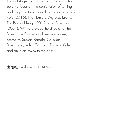
The catalogue accompanying the exhibition
puts the focus on the conjunction of writing
and image with a special focus on the series
Roja (2016), The Home of My Eyes (2015),
The Book of Kings (2012), and Possessed
(2001). With a preface the director of the
Bayerische Staatsgemäldesammlungen,
essays by Sussan Babaie, Christian
Boehringer, Judith Csiki and Thomas Kellein,
and an interview with the artist.
出版社 publisher：DISTANZ
刊行年 year：2025
ページ数 pages：184
サイズ size：320x 215mm
フォーマット format：Hardtcover
言語 language：English
付属品 attachment：
状態 condition：New
First Edition