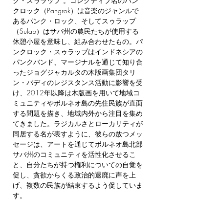
ク・スゥラップ”。コレクティブ名のパン
クロック（Pangrok）は音楽のジャンルで
あるパンク・ロック、そしてスゥラップ
（Sulap）はサバ州の農民たちが使用する
休憩小屋を意味し、組み合わせたもの。パ
ンクロック・スゥラップはインドネシアの
パンクバンド、マージナルを通じて知り合
ったジョグジャカルタの木版画集団タリ
ン・パディのレジスタンス活動に影響を受
け、2012年以降は木版画を用いて地域コ
ミュニティやボルネオ島の先住民族が直面
する問題を描き、地域内外から注目を集め
てきました。ラジカルさとローカリティが
同居する名が表すように、彼らの放つメッ
セージは、アートを通じてボルネオ島北部
サバ州のコミュニティを活性化させるこ
と、自分たちが持つ権利についての自覚を
促し、貪欲からくる政治的退廃に声を上
げ、複数の民族が結束するよう促していま
す。