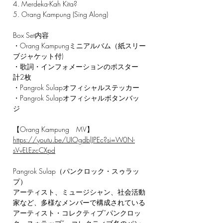
4. Merdeka-Kah Kita?
5. Orang Kampung (Sing Along)
Box Set内容
・Orang Kampungミニアルバム（紙スリー
ブジャケット付)
・歌詞・インフォメーションのポスター
計2枚
・Pangrok Sulapオフィシャルステッカー
・Pangrok Sulapオフィシャルボタンバッ
ジ
【Orang Kampung MV】
https://youtu.be/UIOgdblJPEc?si=W0N-
sVvELEzcCXpd
Pangrok Sulap（パンクロック・スゥラッ
プ）
アーティスト、ミュージシャン、社会活動
家など、多様なメンバーで構成されている
アーティスト・コレクティブ”パンクロッ