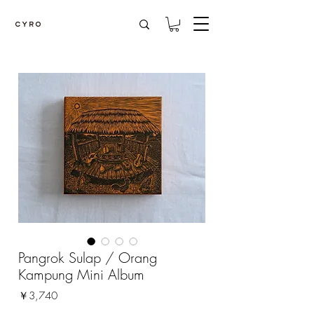
Pangrok Sulap / Orang
Kampung Mini Album
価
￥3,740
格