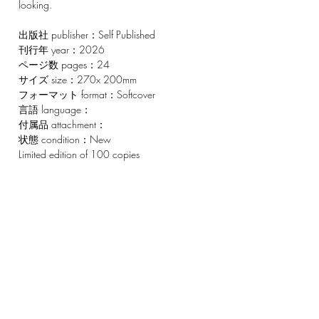
looking.
出版社 publisher：Self Published
刊行年 year：2026
ページ数 pages：24
サイズ size：270x 200mm
フォーマット format：Softcover
言語 language：
付属品 attachment：
状態 condition：New
Limited edition of 100 copies
CONTACT
220-3 Tatsunokuchimachi,
Nomi-shi, Ishikawa-ken
923-1245
Japan