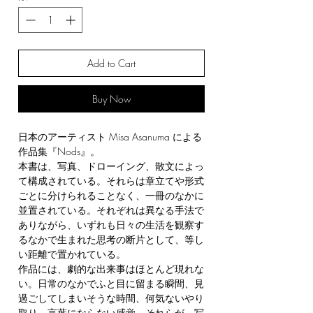
Add to Cart
Buy Now
日本のアーティスト Misa Asanuma による
作品集『Nods』。
本書は、写真、ドローイング、散文によっ
て構成されている。それらは章立てや形式
ごとに分けられることなく、一冊のなかに
並置されている。それぞれは異なる手法で
ありながら、いずれも日々の生活を観察す
るなかで生まれた思考の断片として、等し
い距離で置かれている。
作品には、劇的な出来事はほとんど現れな
い。日常のなかでふと目に留まる瞬間、見
過ごしてしまいそうな時間、何気ないやり
取り、言葉にならない感覚。それらが、写