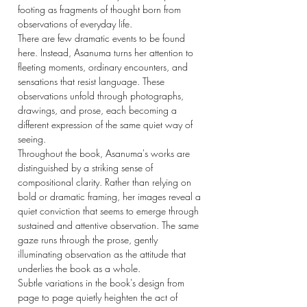
footing as fragments of thought born from
observations of everyday life.
There are few dramatic events to be found
here. Instead, Asanuma turns her attention to
fleeting moments, ordinary encounters, and
sensations that resist language. These
observations unfold through photographs,
drawings, and prose, each becoming a
different expression of the same quiet way of
seeing.
Throughout the book, Asanuma's works are
distinguished by a striking sense of
compositional clarity. Rather than relying on
bold or dramatic framing, her images reveal a
quiet conviction that seems to emerge through
sustained and attentive observation. The same
gaze runs through the prose, gently
illuminating observation as the attitude that
underlies the book as a whole.
Subtle variations in the book's design from
page to page quietly heighten the act of