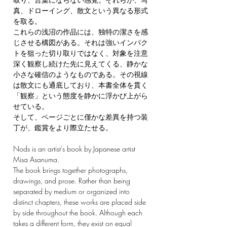
真、ドローイング、散文という異なる形式
を取る。
これらの浅沼の作品には、独特の潔さを感
じさせる構図がある。それは強いインパク
トを狙った切り取りではなく、対象を注意
深く観察し続けた先に見えてくる、静かな
小さな確信のようなものである。その視線
は散文にも通底しており、本書全体を貫く
「観察」という態度を静かに浮かび上がら
せている。
そして、ページごとに僅かな差異を持つ装
丁が、鑑賞をより際立たせる。
Nods is an artist's book by Japanese artist
Misa Asanuma.
The book brings together photographs,
drawings, and prose. Rather than being
separated by medium or organized into
distinct chapters, these works are placed side
by side throughout the book. Although each
takes a different form, they exist on equal