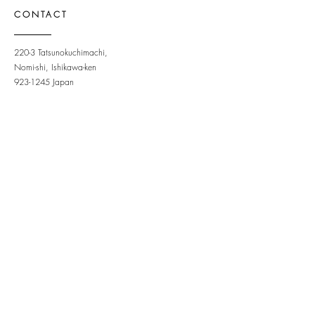
CONTACT
220-3 Tatsunokuchimachi,
Nomi-shi, Ishikawa-ken
923-1245
Japan
OPENING HOURS
Tue - Sun: 9am - 6pm ​
STAY UPDATED
Subscribe to newsletter
Newsletter
Sign Up