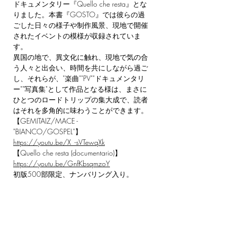
ドキュメンタリー『Quello che resta』とな
りました。本書『GOSTO』では彼らの過
ごした日々の様子や制作風景、現地で開催
されたイベントの模様が収録されていま
す。
異国の地で、異文化に触れ、現地で気の合
う人々と出会い、時間を共にしながら過ご
し、それらが、"楽曲""PV""ドキュメンタリ
ー""写真集"として作品となる様は、まさに
ひとつのロードトリップの集大成で、読者
はそれを多角的に味わうことができます。
【GEMITAIZ/MACE -
"BIANCO/GOSPEL"】
https://youtu.be/X_-sVTewqXk
【Quello che resta (documentario)】
https://youtu.be/GnfKbsqmzoY
初版500部限定、ナンバリング入り。