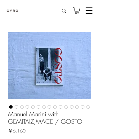
Manuel Marini with
GEMITAIZ,MACE / GOSTO
価
￥6,160
格