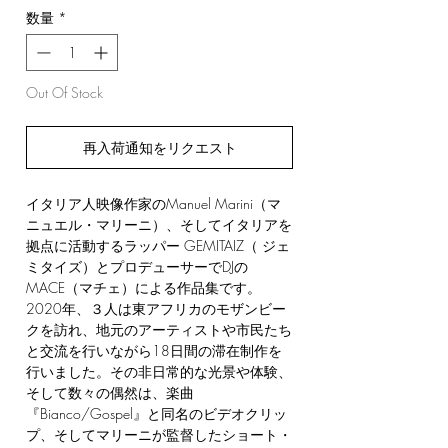
数量
*
Out Of Stock
再入荷通知をリクエスト
イタリア人映像作家のManuel Marini（マ
ニュエル・マリーニ）、そしてイタリアを
拠点に活動するラッパー GEMITAIZ（ ジェ
ミタイズ）とプロデューサーでDJの
MACE（マチェ）による作品集です。
2020年、３人は東アフリカのモザンビー
クを訪れ、地元のアーティストや市民たち
と交流を行いながら18日間の滞在制作を
行いました。その非日常的な光景や体験、
そして数々の偶然は、楽曲
『Bianco/Gospel』と同名のビデオクリッ
プ、そしてマリーニが監督したショート・