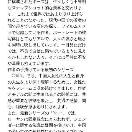
に構成されたポーズは、生々しくも不鮮明
なスナップショット的な美学と交わりま
す。 これまで世界ではあまり取り上げら
れることのなかった、現代中国での若者の
間で起きている変化を探り、フィルムカメ
ラで記録している作者。ポートレートの被
写体はとてもリアルで、人々の強さと脆さ
を同時に映し出しています。一目見ただけ
では、不良で自信に満ちているように見え
るかもしれない人々、そこには同時に不安
や葛藤も抱えています。
作者の手掛けている最初のシリーズ
「GIRLS」では、中国人女性の人生と自身
の人生をより深く理解するために、女性た
ちをフレームに収め続けてきました。作者
とモデルの間に生まれるこの関係には、共
感が重要な役割を果たし、共通の感情、関
心、経験が浮き彫りにされます。
また、最新シリーズの「Youth」では、
ロ・ヤンは固定観念にとらわれず、ジェン
ダーに関する常識に疑問を投げかけ、中国
の若い世代の多様性にセンシティブな か