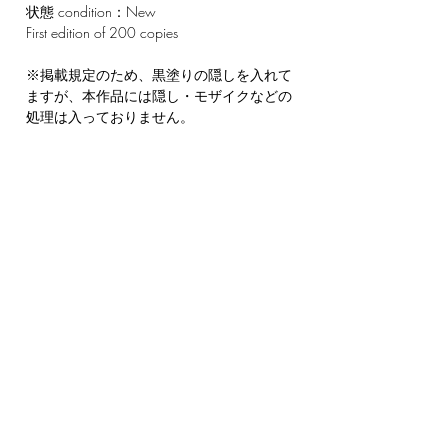
状態 condition：New
First edition of 200 copies
※掲載規定のため、黒塗りの隠しを入れて
ますが、本作品には隠し・モザイクなどの
処理は入っておりません。
CONTACT
220-3 Tatsunokuchimachi,
Nomi-shi, Ishikawa-ken
923-1245
Japan
OPENING HOURS
Tue - Sun: 9am - 6pm ​