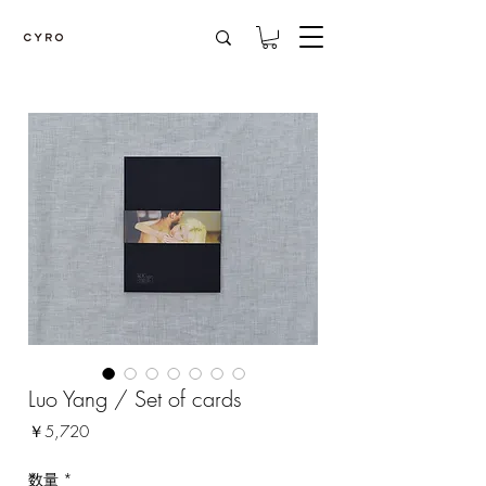
Luo Yang / Set of cards
価
￥5,720
格
数量
*