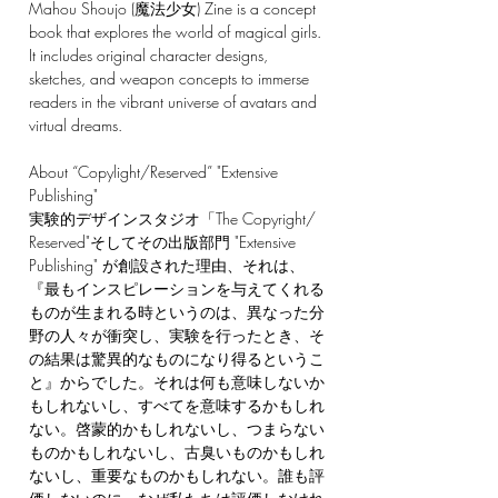
Mahou Shoujo (魔法少女) Zine is a concept
book that explores the world of magical girls.
It includes original character designs,
sketches, and weapon concepts to immerse
readers in the vibrant universe of avatars and
virtual dreams.
About “Copylight/Reserved” "Extensive
Publishing"
実験的デザインスタジオ「The Copyright/
Reserved"そしてその出版部門 "Extensive
Publishing" が創設された理由、それは、
『最もインスピレーションを与えてくれる
ものが生まれる時というのは、異なった分
野の人々が衝突し、実験を行ったとき、そ
の結果は驚異的なものになり得るというこ
と』からでした。それは何も意味しないか
もしれないし、すべてを意味するかもしれ
ない。啓蒙的かもしれないし、つまらない
ものかもしれないし、古臭いものかもしれ
ないし、重要なものかもしれない。誰も評