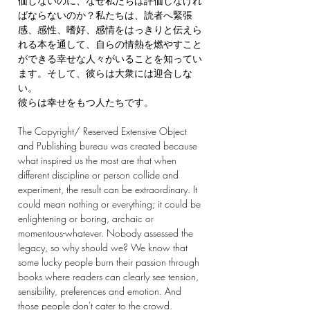
価しないのに、なぜ私たちは評価しなけれ
ばならないのか？私たちは、読者へ緊張
感、感性、嗜好、感情をはっきりと伝えら
れる本を通して、自らの情熱を燃やすこと
ができる幸せな人々がいることを知ってい
ます。そして、彼らは大衆には迎合しな
い。
彼らは幸せをもつ人たちです。
The Copyright/ Reserved Extensive Object
and Publishing bureau was created because
what inspired us the most are that when
different discipline or person collide and
experiment, the result can be extraordinary. It
could mean nothing or everything; it could be
enlightening or boring, archaic or
momentous-whatever. Nobody assessed the
legacy, so why should we? We know that
some lucky people burn their passion through
books where readers can clearly see tension,
sensibility, preferences and emotion. And
those people don't cater to the crowd.