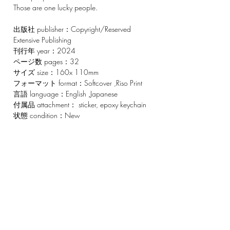
Those are one lucky people.
出版社 publisher：Copyright/Reserved
Extensive Publishing
刊行年 year：2024
ページ数 pages：32
サイズ size：160x 110mm
フォーマット format：Softcover ,Riso Print
言語 language：English ,Japanese
付属品 attachment： sticker, epoxy keychain
状態 condition：New
CONTACT
220-3 Tatsunokuchimachi,
Nomi-shi, Ishikawa-ken
923-1245
Japan