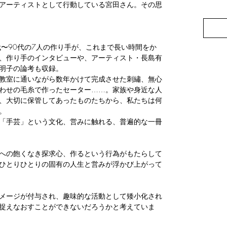
アーティストとして行動している宮田さん。その思
代〜90代の7人の作り手が、これまで長い時間をか
、作り手のインタビューや、アーティスト・長島有
明子の論考も収録。
教室に通いながら数年かけて完成させた刺繡、無心
わせの毛糸で作ったセーター……。家族や身近な人
、大切に保管してあったものたちから、私たちは何
。
「手芸」という文化、営みに触れる、普遍的な一冊
への飽くなき探求心、作るという行為がもたらして
ひとりひとりの固有の人生と営みが浮かび上がって
メージが付与され、趣味的な活動として矮小化され
捉えなおすことができないだろうかと考えていま