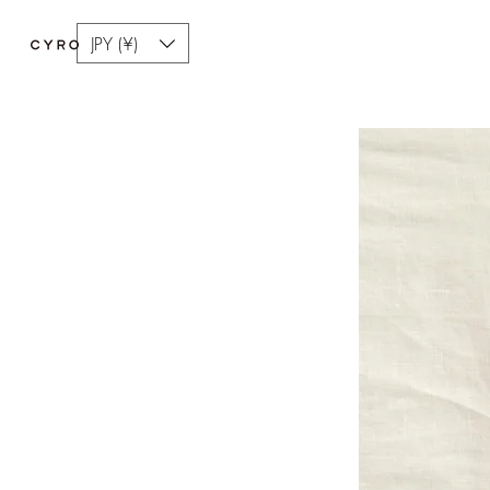
JPY (¥)