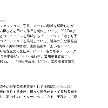
ata
ファッション、手芸、アートの領域を横断しなが
み機などを用いて作品を制作している。2017年よ
とコミュニティを形成するプロジェクト「港まち手
のプロジェクトを展開している。近年の主な展覧会
岡崎市美術博物館)、国際芸術祭「あいち2022」
催展:名古屋文化発信局」(2021、港まちポットラック
ち手芸部」(2017-進行中、愛知県名古屋市)、
)(石川)、「有松手芸部」(2022、愛知県名古屋市)
の提案公募型事業として採択(2017-2023)さ
鹿が運営する企画。様々な世代が集って参加者同士
り「家の中のことを外に出してみる」実践として継