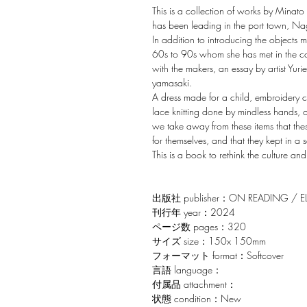
This is a collection of works by Minato 
has been leading in the port town, N
In addition to introducing the objects 
60s to 90s whom she has met in the cour
with the makers, an essay by artist Yu
yamasaki.
A dress made for a child, embroidery c
lace knitting done by mindless hands
we take away from these items that th
for themselves, and that they kept in a 
This is a book to rethink the culture and a
出版社 publisher：ON READING / EL
刊行年 year：2024
ページ数 pages：320
サイズ size：150x 150mm
フォーマット format：Softcover
言語 language：
付属品 attachment：
状態 condition：New