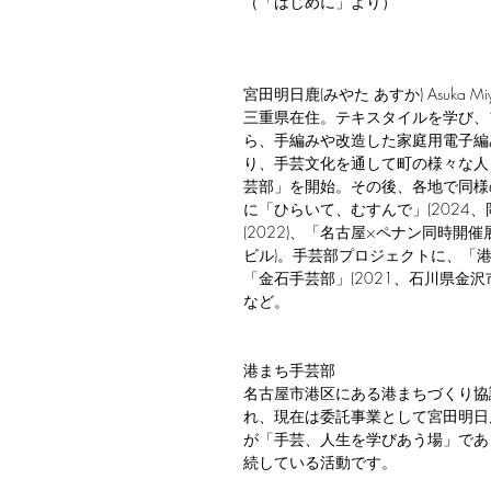
（「はじめに」より）
宮田明日鹿(みやた あすか) Asuka Miy
三重県在住。テキスタイルを学び、
ら、手編みや改造した家庭用電子編
り、手芸文化を通して町の様々な人
芸部」を開始。その後、各地で同様
に「ひらいて、むすんで」(2024、
(2022)、「名古屋×ペナン同時開
ビル)。手芸部プロジェクトに、「港ま
「金石手芸部」(2021、石川県金沢市
など。
港まち手芸部
名古屋市港区にある港まちづくり協議会
れ、現在は委託事業として宮田明日
が「手芸、人生を学びあう場」であ
続している活動です。