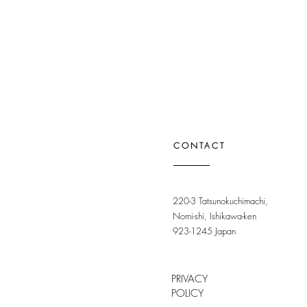
CONTACT
220-3 Tatsunokuchimachi,
Nomi-shi, Ishikawa-ken
923-1245 Japan
PRIVACY
POLICY