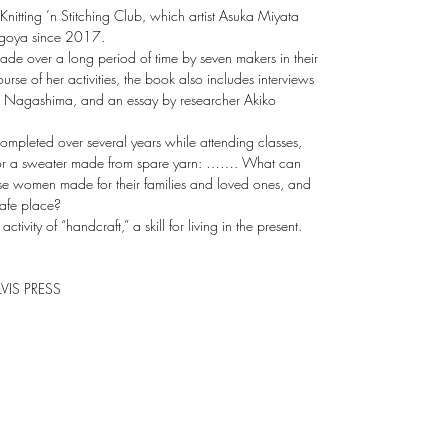
Knitting ’n Stitching Club, which artist Asuka Miyata
agoya since 2017.
made over a long period of time by seven makers in their
se of her activities, the book also includes interviews
rie Nagashima, and an essay by researcher Akiko
ompleted over several years while attending classes,
, or a sweater made from spare yarn: ……. What can
ese women made for their families and loved ones, and
safe place?
ctivity of “handcraft,” a skill for living in the present.
VIS PRESS