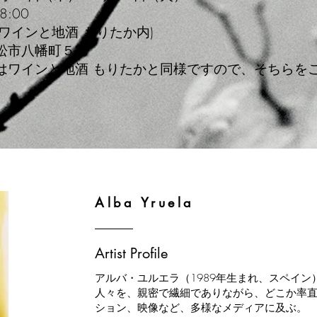
8:00
ワインと地酒 もりたか内)
松市八幡町５１
はワインと地酒 もりたかと同様ですので、そちらを
Alba Yruela
Artist Profile
アルバ・ユルエラ（1989年生まれ、スペイ
人々を、親密で繊細でありながら、どこか率
ション、映像など、多様なメディアに及ぶ。