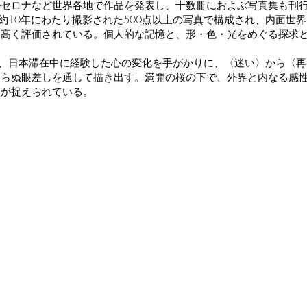
ルセロナなど世界各地で作品を発表し、十数冊におよぶ写真集も刊
19 は、約10年にわたり撮影された500点以上の写真で構成され、内面世
て高く評価されている。個人的な記憶と、形・色・光をめぐる探求
ry（2025）では、日本滞在中に経験した心の変化を手がかりに、〈迷い〉から〈再
わらぬ眼差しを通して描き出す。満開の桜の下で、外界と内なる感
間が捉えられている。