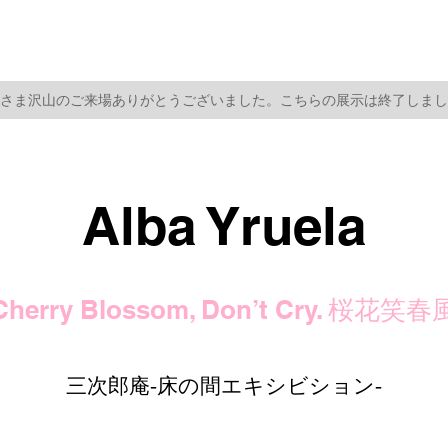
さま​沢山のご来場ありがとうございました。こちらの展示は終了しま
Alba Yruela
Cherry Blossom, Don’t Cry.
桜花笑春
三次郎庵-床の間エキシビション-