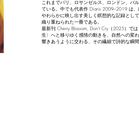
これまでパリ、ロサンゼルス、ロンドン、バ
ている。中でも代表作 Diaris 2009–20
やわらかに映し出す美しく瞑想的な記録とし
織り重ねられた一冊である。
最新刊 Cherry Blossom, Don’t C
生〉へと移りゆく感情の動きを、自然への変
響きあうように交わる、その繊細で詩的な瞬