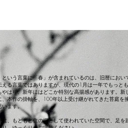
」という言葉に「春」が含まれているのは、旧暦におい
伝える言葉ではありますが、現代の1月は一年でもっと
もやはり、新年にはどこか特別な高揚感があります。新
に、本作の掛軸を、100年以上受け継がれてきた苔庭
思います。
庵は、もともと住の場として使われていた空間で、足を
限り、ゆっくりとご堪能ください。