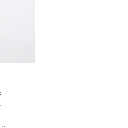
Price
0
y
*
Stock