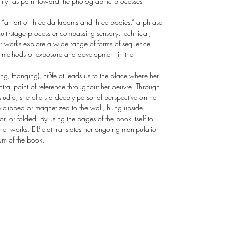
lity” as point toward the photographic processes
“an art of three darkrooms and three bodies,” a phrase
 multi-stage process encompassing sensory, technical,
er works explore a wide range of forms of sequence
 methods of exposure and development in the
ng, Hanging), Eißfeldt leads us to the place where her
ntral point of reference throughout her oeuvre. Through
 studio, she offers a deeply personal perspective on her
 are clipped or magnetized to the wall, hung upside
r, or folded. By using the pages of the book itself to
r works, Eißfeldt translates her ongoing manipulation
um of the book.