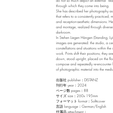
do not so much depict an external “rea
through which they come into being.
She has described her photography as 
that refers to a consistently practiced,
and reception-aesthetic dimensions. H
and montage, realized through diverse
darkroom.
In Stehen Liegen Hängen (Standing, Lyi
images are generated: the studio, a ce
constellations and situations within the
work. Prints shift their positions; they
down, stood upright, placed on the floo
compose and repeatedly re-encounter he
of photographic material into the medi
出版社 publisher：DISTANZ
刊行年 year：2024
ページ数 pages：88
サイズ size：260x 195mm
フォーマット format：Softtcover
言語 language：German/English
付属品 attachment：