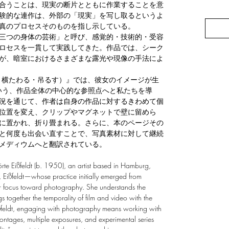
合うことは、現実の断片とともに作業することを意
験的な連作は、外部の「現実」を写し取るというよ
真のプロセスそのものを指し示している。
三つの身体の芸術」と呼び、感覚的・技術的・受容
ロセスを一貫して実践してきた。作品では、シーク
が、暗室におけるさまざまな露光や現像の手法によ
gen（立つ・横たわる・吊るす）』では、彼女のイメージが生
いう、作品全体の中心的な参照点へと私たちを導
況を通じて、作者は自身の作品に対するきわめて個
位置を変え、クリップやマグネットで壁に留めら
に置かれ、折り畳まれる。さらに、本のページその
と何度も出会い直すことで、写真素材に対して継続
メディウムへと翻訳されている。
örte Eißfeldt (b. 1950), an artist based in Hamburg,
Eißfeldt—whose practice initially emerged from
er focus toward photography. She understands the
 together the temporality of film and video with the
Eißfeldt, engaging with photography means working with
montages, multiple exposures, and experimental series