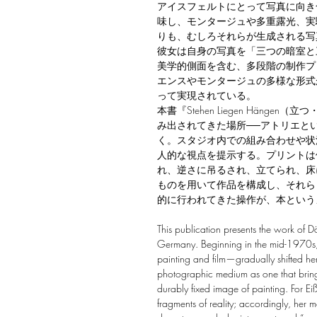
アイスフェルトにとって写真に向き
味し、モンタージュや多重露光、実
りも、むしろそれらが生成される写
彼女は自身の写真を「三つの暗室と
美学的側面を含む、多段階の制作プ
エンスやモンタージュの多様な形式
って実現されている。
本書『Stehen Liegen Hän
み出されてきた場所──アトリエと
く。スタジオ内での組み合わせや状
人的な視点を提示する。プリントは
れ、逆さに吊るされ、立てられ、床
ものを用いて作品を構成し、それら
的に行われてきた操作が、本という
This publication presents the work of D
Germany. Beginning in the mid-1970s, 
painting and film—gradually shifted h
photographic medium as one that brings
durably fixed image of painting. For 
fragments of reality; accordingly, her 