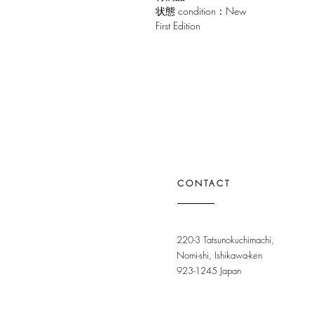
状態 condition：New
First Edition
CONTACT
220-3 Tatsunokuchimachi,
Nomi-shi, Ishikawa-ken
923-1245 Japan