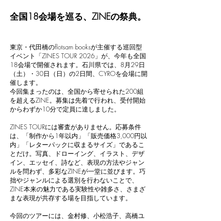
全国18会場を巡る、ZINEの祭典。
東京・代田橋のflotsam booksが主催する巡回型
イベント「ZINES TOUR 2026」が、今年も全国
18会場で開催されます。石川県では、8月29日
（土）・30日（日）の2日間、CYROを会場に開
催します。
今回集まったのは、全国から寄せられた200組
を超えるZINE。募集は先着で行われ、受付開始
からわずか10分で定員に達しました。
ZINES TOURには審査がありません。応募条件
は、「制作から1年以内」「販売価格3,000円以
内」「レターパックに収まるサイズ」であるこ
とだけ。写真、ドローイング、イラスト、デザ
イン、エッセイ、詩など、表現の方法やジャン
ルを問わず、多彩なZINEが一堂に並びます。巧
拙やジャンルによる選別を行わないことで、
ZINE本来の魅力である実験性や雑多さ、さまざ
まな表現が共存する場を目指しています。
今回のツアーには、金村修、小松浩子、高橋ユ