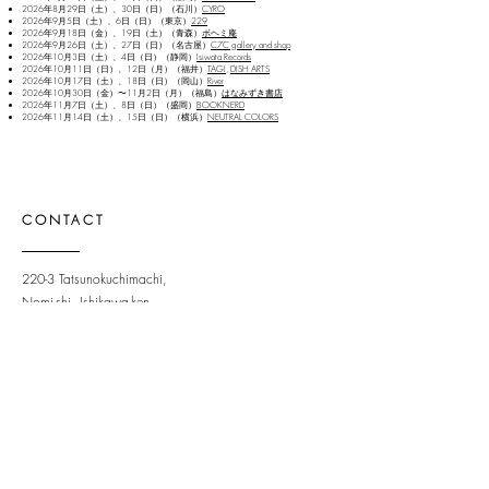
2026年8月29日（土）、30日（日）（石川）
CYRO
2026年9月5日（土）、6日（日）（東京）
229
2026年9月18日（金）、19日（土）（青森）
ボヘミ庵
2026年9月26日（土）、27日（日）（名古屋）
C7C gallery and shop
2026年10月3日（土）、4日（日）（静岡）
Isiwata Records
2026年10月11日（日）、12日（月）（福井）
TAGI
,
DISH ARTS
2026年10月17日（土）、18日（日）（岡山）
River
2026年10月30日（金）〜11月2日（月）（福島）
はなみずき書店
2026年11月7日（土）、8日（日）（盛岡）
BOOKNERD
2026年11月14日（土）、15日（日）（横浜）
NEUTRAL COLORS
CONTACT
220-3 Tatsunokuchimachi,
Nomi-shi, Ishikawa-ken
923-1245
Japan
OPENING HOURS
Tue - Sun: 9am - 6pm ​
STAY UPDATED