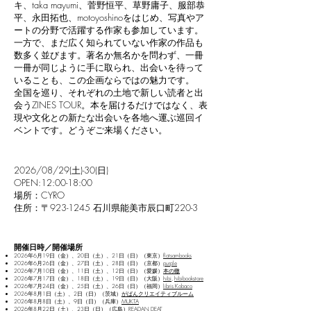
キ、taka mayumi、菅野恒平、草野庸子、服部恭
平、永田拓也、motoyoshinoをはじめ、写真やア
ートの分野で活躍する作家も参加しています。
一方で、まだ広く知られていない作家の作品も
数多く並びます。著名か無名かを問わず、一冊
一冊が同じように手に取られ、出会いを待って
いることも、この企画ならではの魅力です。
全国を巡り、それぞれの土地で新しい読者と出
会うZINES TOUR。本を届けるだけではなく、表
現や文化との新たな出会いを各地へ運ぶ巡回イ
ベントです。どうぞご来場ください。
2026/08/29(土)-30(日)
OPEN:12:00-18:00
場所：CYRO
住所：〒923-1245 石川県能美市辰口町220-3
開催日時／開催場所
2026年6月19日（金）、20日（土）、21日（日）（東京）
flotsambooks
2026年6月26日（金）、27日（土）、28日（日）（京都）
purple
2026年7月10日（金）、11日（土）、12日（日）（愛媛）
本の轍
2026年7月17日（金）、18日（土）、19日（日）（大阪）
hibi
,
hibibookstore
2026年7月24日（金）、25日（土）、26日（日）（福岡）
libris Kobaco
2026年8月1日（土）、2日（日）（茨城）
がばんクリエイティブルーム
2026年8月8日（土）、9日（日）（兵庫）
MUKTA
2026年8月22日（土）、23日（日）（広島）
READAN DEAT